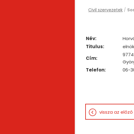
Civil szervezetek
/
So
Név:
Horv
Titulus:
elnö
9774
Cím:
Györg
Telefon:
06-3
vissza az előző 