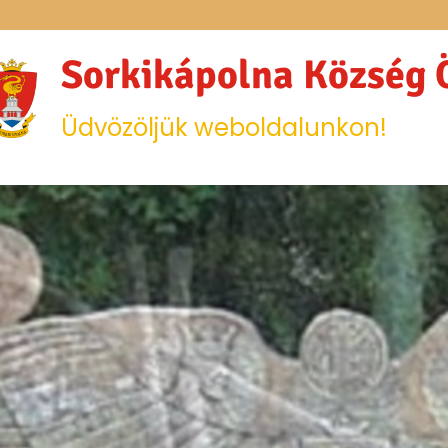
Sorkikápolna Község
Üdvözöljük weboldalunkon!