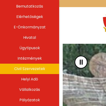
UGRÁS A TARTALOMHOZ
Bemutatkozás
Elérhetőségek
E-Önkormányzat
Hivatal
Ügytipusok
Intézmények
II
Civil Szervezetek
Helyi Adó
Vállalkozás
Pályázatok