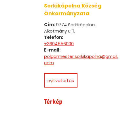
Sorkikápolna Község
Önkormányzata
Cím:
9774 Sorkikápolna,
Alkotmány u. 1.
Telefon:
+3694556000
E-mail:
polgarmester.sorkikapolna@gmail.
com
nyitvatartás
Térkép