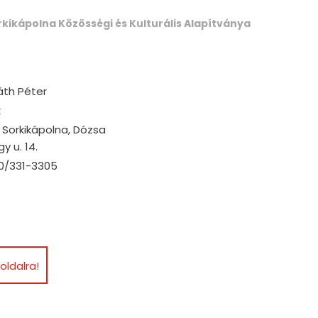
rkikápolna Közösségi és Kulturális Alapítványa
áth Péter
k
 Sorkikápolna, Dózsa
y u. 14.
0/331-3305
oldalra!