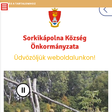
UGRÁS A TARTALOMHOZ
Sorkikápolna Község
Önkormányzata
Üdvözöljük weboldalunkon!
II