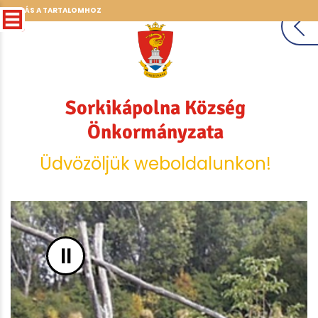
UGRÁS A TARTALOMHOZ
Sorkikápolna Község
Önkormányzata
Üdvözöljük weboldalunkon!
II