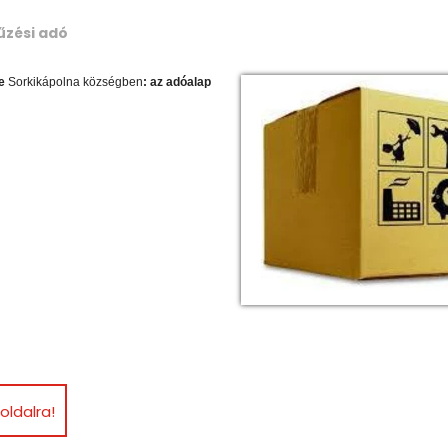
rűzési adó
e
Sorkikápolna községben
: az adóalap
oldalra!