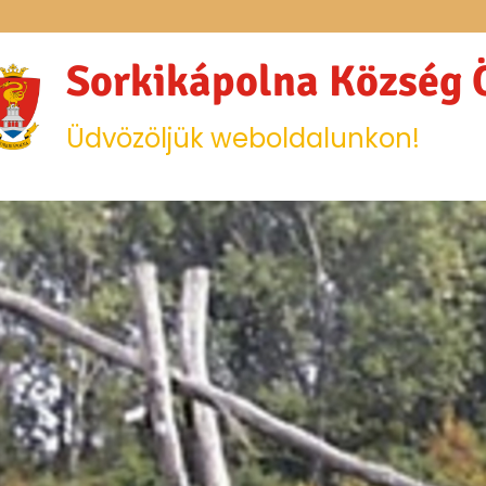
Sorkikápolna Község
Üdvözöljük weboldalunkon!