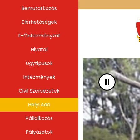
UGRÁS A TARTALOMHOZ
Bemutatkozás
Elérhetőségek
E-Önkormányzat
Hivatal
Ügytipusok
Intézmények
II
Civil Szervezetek
Helyi Adó
Vállalkozás
Pályázatok