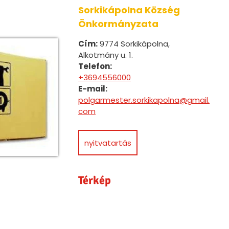
Sorkikápolna Község
Önkormányzata
Cím:
9774 Sorkikápolna,
Alkotmány u. 1.
Telefon:
+3694556000
E-mail:
polgarmester.sorkikapolna@gmail.
com
nyitvatartás
Térkép