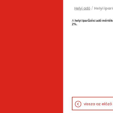
Helyi adó
/
Helyi ipa
A
helyi iparűzési adó mérték
2%.
vissza az előző 