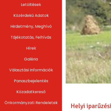
Letöltések
Közérdekű Adatok
Hirdetmény, Meghívó
Tájékotatás, Felhívás
Hírek
Galéria
Választási Információk
Panaszbejelentés
Közadatkereső
Önkormányzati Rendeletek
Helyi iparűzés