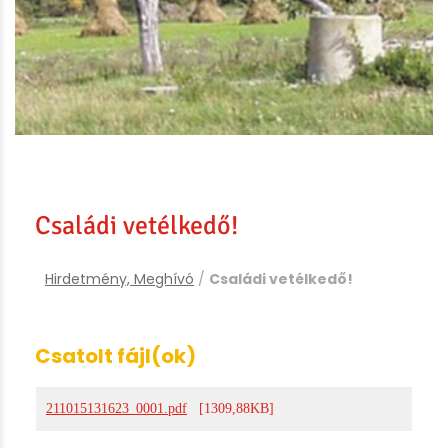
Családi vetélkedő!
Hirdetmény, Meghívó
/
Családi vetélkedő!
Csatolt fájl(ok)
211015131623_0001.pdf
[1309,88KB]