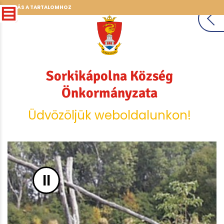
UGRÁS A TARTALOMHOZ
Sorkikápolna Község
Önkormányzata
Üdvözöljük weboldalunkon!
II