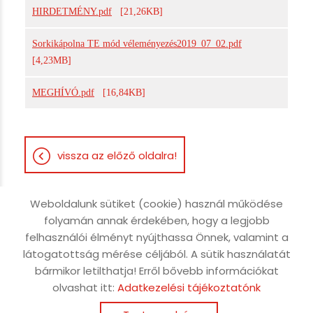
HIRDETMÉNY.pdf
[21,26KB]
Sorkikápolna TE mód véleményezés2019_07_02.pdf
[4,23MB]
MEGHÍVÓ.pdf
[16,84KB]
vissza az előző oldalra!
Weboldalunk sütiket (cookie) használ működése
folyamán annak érdekében, hogy a legjobb
Oldal információk
Adatkezelési tájékoztató
felhasználói élményt nyújthassa Önnek, valamint a
látogatottság mérése céljából. A sütik használatát
Impresszum
Sütik kezelése
bármikor letilthatja! Erről bővebb információkat
Akadálymentesítési nyilatkozat
olvashat itt:
Adatkezelési tájékoztatónk