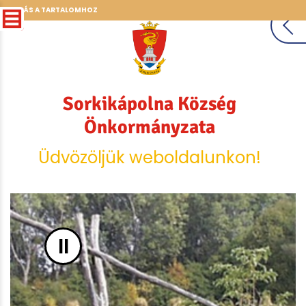
UGRÁS A TARTALOMHOZ
Sorkikápolna Község
Önkormányzata
Üdvözöljük weboldalunkon!
II