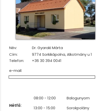
Név:
Dr. Gyaraki Márta
Cím:
9774 Sorkikápolna, Alkotmány u 1
Telefon:
+36 30 394 0041
e-mail:
08:00 - 12:00
Balogunyom
Hétfő:
13:00 - 15:00
Sorokpolány