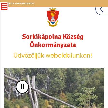
UGRÁS A TARTALOMHOZ
Sorkikápolna Község
Önkormányzata
Üdvözöljük weboldalunkon!
II