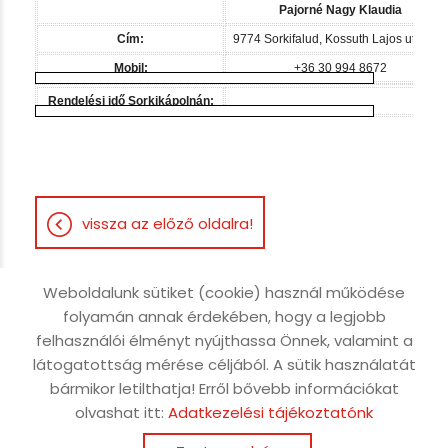
Pajorné Nagy Klaudia
Cím:
9774 Sorkifalud, Kossuth Lajos utca 73.
Mobil:
+36 30 994 8672
Rendelési idő Sorkikápolnán:
vissza az előző oldalra!
Weboldalunk sütiket (cookie) használ működése
folyamán annak érdekében, hogy a legjobb
Oldal információk
Adatkezelési tájékoztató
felhasználói élményt nyújthassa Önnek, valamint a
látogatottság mérése céljából. A sütik használatát
Impresszum
Sütik kezelése
bármikor letilthatja! Erről bővebb információkat
Akadálymentesítési nyilatkozat
olvashat itt:
Adatkezelési tájékoztatónk