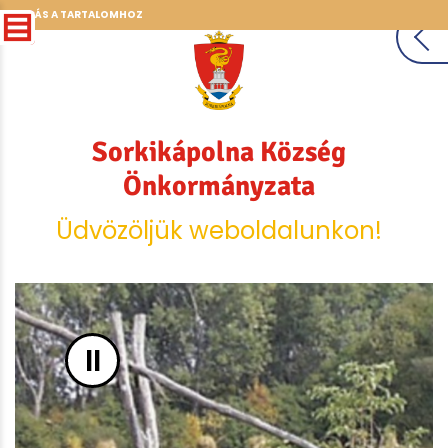
UGRÁS A TARTALOMHOZ
Sorkikápolna Község
Önkormányzata
Üdvözöljük weboldalunkon!
II