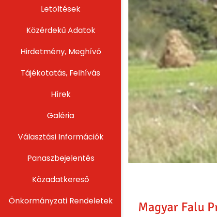
Letöltések
Közérdekű Adatok
Hirdetmény, Meghívó
Tájékotatás, Felhívás
Hírek
Galéria
Választási Információk
Panaszbejelentés
Közadatkereső
Önkormányzati Rendeletek
Magyar Falu 