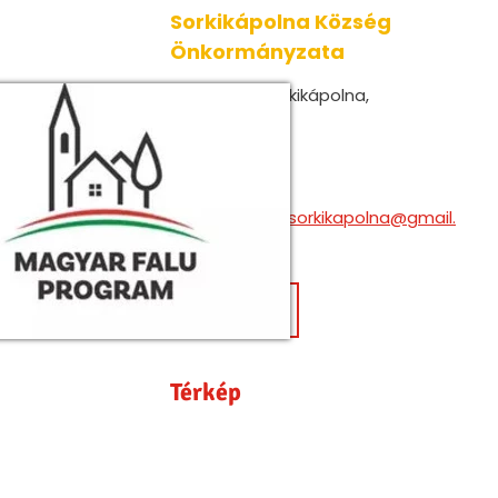
Sorkikápolna Község
Önkormányzata
Cím:
9774 Sorkikápolna,
Alkotmány u. 1.
Telefon:
+3694556000
E-mail:
polgarmester.sorkikapolna@gmail.
com
nyitvatartás
Térkép