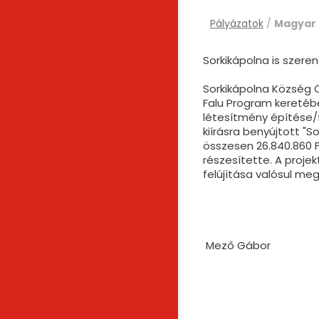
Pályázatok
/
Magyar 
Sorkikápolna is szere
Sorkikápolna Község 
Falu Program keretébe
létesítmény építése/f
kiírásra benyújtott "S
összesen 26.840.860 
részesítette. A projek
felújítása valósul me
Mező Gábor