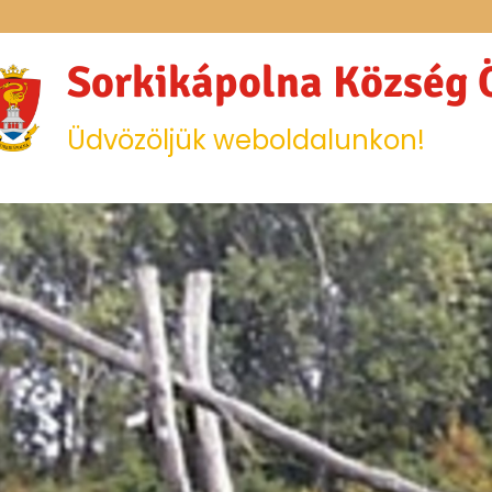
Sorkikápolna Község
Üdvözöljük weboldalunkon!