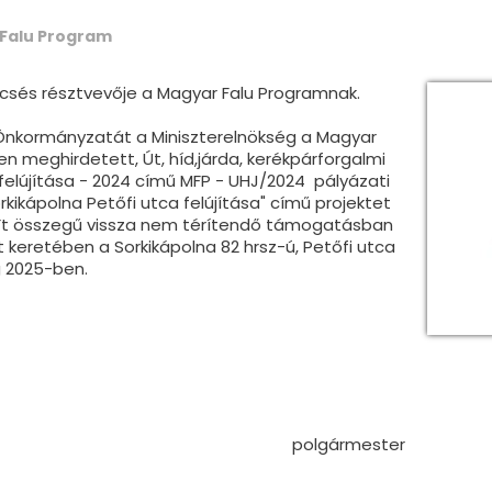
Falu Program
ncsés résztvevője a Magyar Falu Programnak.
Önkormányzatát a Miniszterelnökség a Magyar
n meghirdetett, Út, híd,járda, kerékpárforgalmi
elújítása - 2024 című MFP - UHJ/2024 pályázati
orkikápolna Petőfi utca felújítása" című projektet
Ft összegű vissza nem térítendő támogatásban
t keretében a Sorkikápolna 82 hrsz-ú, Petőfi utca
g 2025-ben.
polgármester