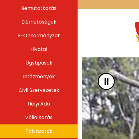
UGRÁS A TARTALOMHOZ
Bemutatkozás
Elérhetőségek
E-Önkormányzat
Hivatal
Ügytipusok
Intézmények
II
Civil Szervezetek
Helyi Adó
Vállalkozás
Pályázatok