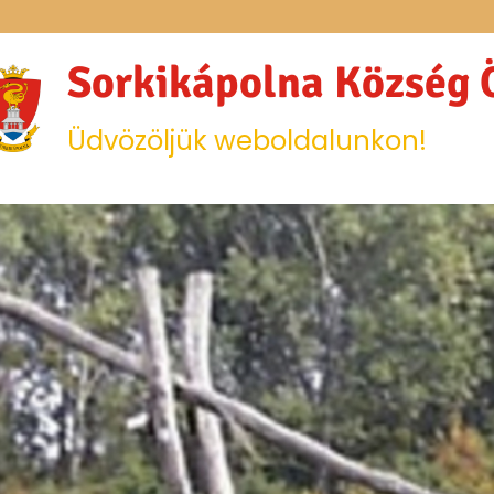
Sorkikápolna Község
Üdvözöljük weboldalunkon!