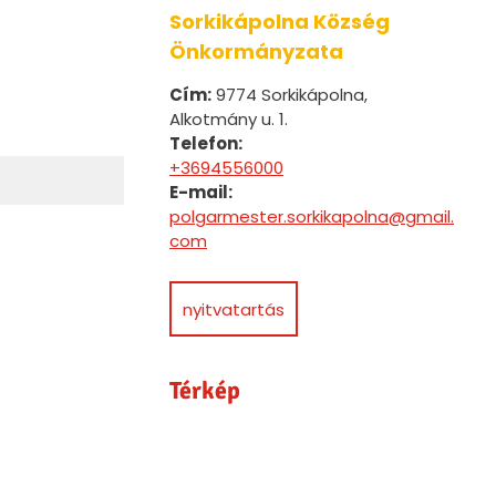
Sorkikápolna Község
Önkormányzata
Cím:
9774 Sorkikápolna,
Alkotmány u. 1.
Telefon:
+3694556000
E-mail:
polgarmester.sorkikapolna@gmail.
com
nyitvatartás
Térkép