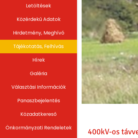
Letöltések
Közérdekű Adatok
Hirdetmény, Meghívó
Tájékotatás, Felhívás
Hírek
Galéria
Választási Információk
Panaszbejelentés
Közadatkereső
Önkormányzati Rendeletek
400kV-os távv