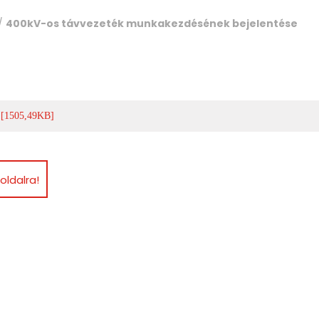
/
400kV-os távvezeték munkakezdésének bejelentése
[1505,49KB]
oldalra!