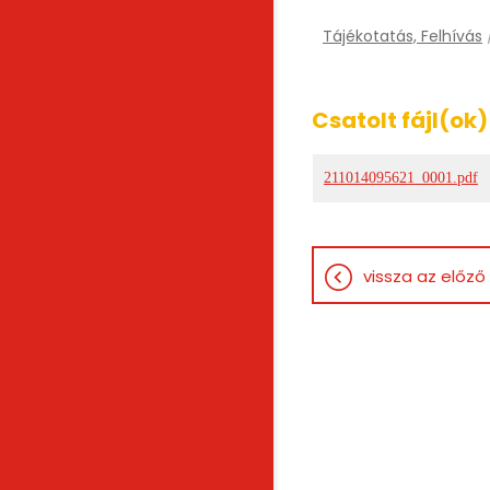
Tájékotatás, Felhívás
Csatolt fájl(ok)
211014095621_0001.pdf
vissza az előző 