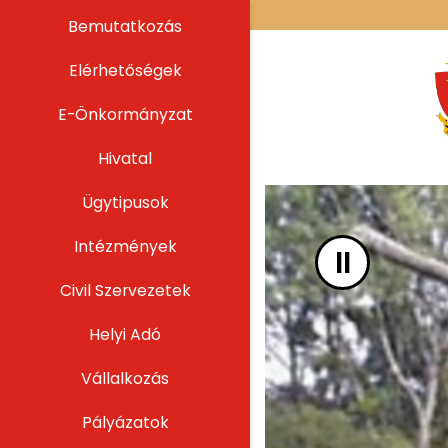
UGRÁS A TARTALOMHOZ
Bemutatkozás
Elérhetőségek
E-Önkormányzat
Hivatal
Ügytipusok
Intézmények
II
Civil Szervezetek
Helyi Adó
Vállalkozás
Pályázatok