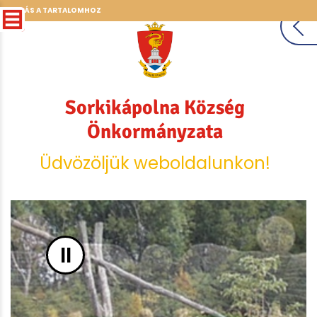
UGRÁS A TARTALOMHOZ
Sorkikápolna Község
Önkormányzata
Üdvözöljük weboldalunkon!
II