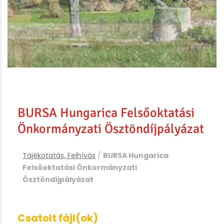
BURSA Hungarica Felsőoktatási
Önkormányzati Ösztöndíjpályázat
Tájékotatás, Felhívás
/
BURSA Hungarica
Felsőoktatási Önkormányzati
Ösztöndíjpályázat
Csatolt fájl(ok)