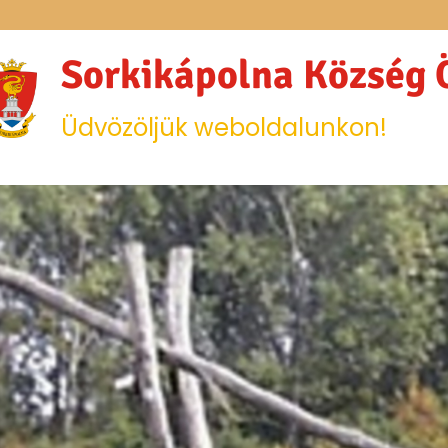
Sorkikápolna Község
Üdvözöljük weboldalunkon!