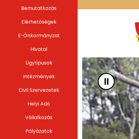
UGRÁS A TARTALOMHOZ
Bemutatkozás
Elérhetőségek
E-Önkormányzat
Hivatal
Ügytipusok
Intézmények
II
Civil Szervezetek
Helyi Adó
Vállalkozás
Pályázatok