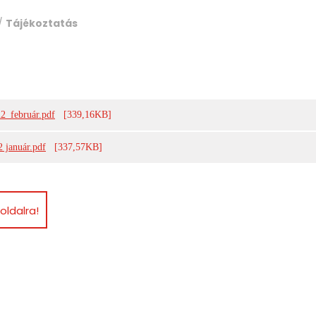
/
Tájékoztatás
22_február.pdf
[339,16KB]
2 január.pdf
[337,57KB]
oldalra!