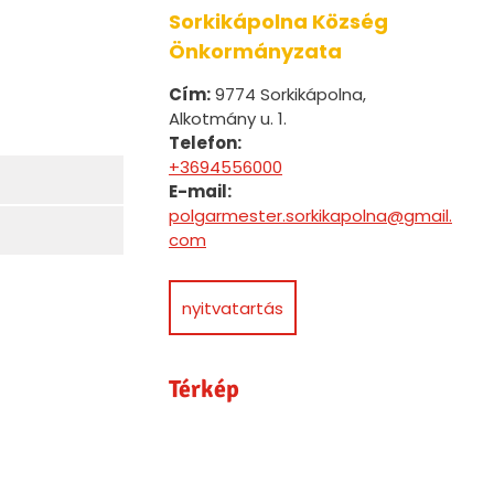
Sorkikápolna Község
Önkormányzata
Cím:
9774 Sorkikápolna,
Alkotmány u. 1.
Telefon:
+3694556000
E-mail:
polgarmester.sorkikapolna@gmail.
com
nyitvatartás
Térkép