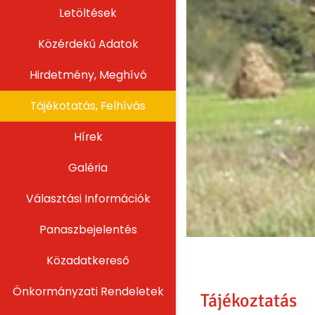
Letöltések
Közérdekű Adatok
Hirdetmény, Meghívó
Tájékotatás, Felhívás
Hírek
Galéria
Választási Információk
Panaszbejelentés
Közadatkereső
Önkormányzati Rendeletek
Tájékoztatás