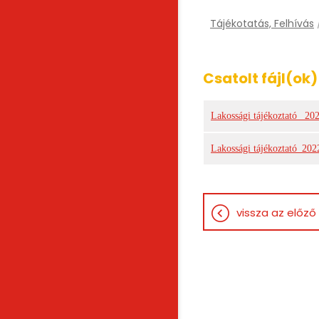
Tájékotatás, Felhívás
Csatolt fájl(ok)
Lakossági tájékoztató_ 20
Lakossági tájékoztató_202
vissza az előző 